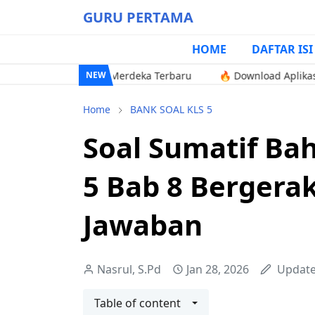
GURU PERTAMA
HOME
DAFTAR ISI
SD Kurikulum Merdeka Terbaru
🔥 Download Aplikasi Excel Pe
NEW
Home
BANK SOAL KLS 5
Soal Sumatif Ba
5 Bab 8 Bergera
Jawaban
Nasrul, S.Pd
Jan 28, 2026
Updat
Table of content