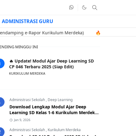
ADMINISTRASI GURU
ng e-Rapor Kurikulum Merdeka)
🔥 Contoh Soal Uji Kompetensi 
ENDING MINGGU INI
🔥 Update! Modul Ajar Deep Learning SD
CP 046 Terbaru 2025 (Siap Edit)
KURIKULUM MERDEKA
Administrasi Sekolah
,
Deep Learning
1
Download Lengkap Modul Ajar Deep
Learning SD Kelas 1-6 Kurikulum Merdeka
CP 046 Terbaru 2025
Jan 9, 2026
Administrasi Sekolah
,
Kurikulum Merdeka
2