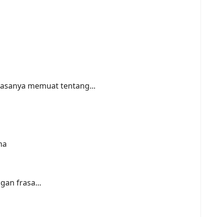
biasanya memuat tentang...
ma
gan frasa...