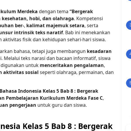
rikulum Merdeka
dengan tema
“Bergerak
a
kesehatan, hobi, dan olahraga
. Kompetensi
uhan ber-
,
kalimat majemuk setara
, serta
sur intrinsik teks naratif
. Bab ini menekankan
ktivitas fisik dan kehidupan sehari-hari siswa.
arkan bahasa, tetapi juga membangun
kesadaran
i. Melalui teks narasi dan bacaan informatif, siswa
 digunakan untuk
menceritakan pengalaman
,
ktivitas sosial
seperti olahraga, permainan, dan
Bahasa Indonesia Kelas 5 Bab 8 : Bergerak
an Pembelajaran Kurikulum Merdeka Fase C
,
uan pengerjaan
untuk guru dan siswa.
nesia Kelas 5 Bab 8 : Bergerak