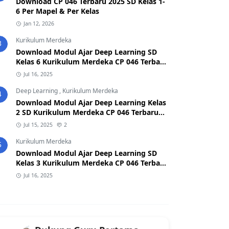
Download CP 046 Terbaru 2025 SD Kelas 1-
6 Per Mapel & Per Kelas
Jan 12, 2026
Kurikulum Merdeka
3
Download Modul Ajar Deep Learning SD
Kelas 6 Kurikulum Merdeka CP 046 Terbaru
2025
Jul 16, 2025
Deep Learning
,
Kurikulum Merdeka
4
Download Modul Ajar Deep Learning Kelas
2 SD Kurikulum Merdeka CP 046 Terbaru
2026/2027 (Format Word & PDF)
Jul 15, 2025
2
Kurikulum Merdeka
5
Download Modul Ajar Deep Learning SD
Kelas 3 Kurikulum Merdeka CP 046 Terbaru
2025
Jul 16, 2025