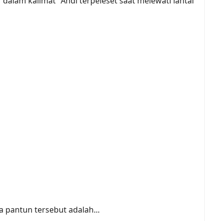
 dalam kalimat "Andi terpeleset saat melewati lantai
a pantun tersebut adalah...