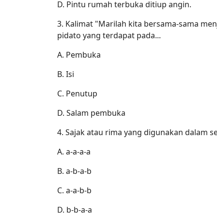
D. Pintu rumah terbuka ditiup angin.
3. Kalimat "Marilah kita bersama-sama men
pidato yang terdapat pada...
A. Pembuka
B. Isi
C. Penutup
D. Salam pembuka
4. Sajak atau rima yang digunakan dalam s
A. a-a-a-a
B. a-b-a-b
C. a-a-b-b
D. b-b-a-a