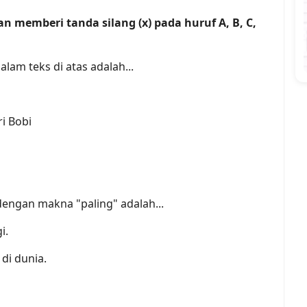
n memberi tanda silang (x) pada huruf A, B, C,
lam teks di atas adalah...
i Bobi
engan makna "paling" adalah...
i.
di dunia.