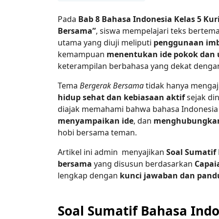
Pada
Bab 8 Bahasa Indonesia Kelas 5 Ku
Bersama”
, siswa mempelajari teks bertem
utama yang diuji meliputi
penggunaan imb
kemampuan
menentukan ide pokok dan un
keterampilan berbahasa yang dekat dengan a
Tema
Bergerak Bersama
tidak hanya mengaj
hidup sehat dan kebiasaan aktif
sejak din
diajak memahami bahwa bahasa Indonesia
menyampaikan ide
, dan
menghubungkan a
hobi bersama teman.
Artikel ini admin menyajikan
Soal Sumatif 
bersama
yang disusun berdasarkan
Capai
lengkap dengan
kunci jawaban dan pand
Soal Sumatif Bahasa Indo