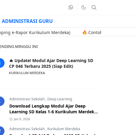
ADMINISTRASI GURU
g e-Rapor Kurikulum Merdeka)
🔥 Contoh Soal Uji Kompetensi 
ENDING MINGGU INI
🔥 Update! Modul Ajar Deep Learning SD
CP 046 Terbaru 2025 (Siap Edit)
KURIKULUM MERDEKA
Administrasi Sekolah
,
Deep Learning
1
Download Lengkap Modul Ajar Deep
Learning SD Kelas 1-6 Kurikulum Merdeka
CP 046 Terbaru 2025
Jan 9, 2026
Administrasi Sekolah
,
Kurikulum Merdeka
2