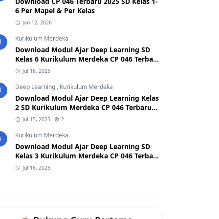
Download CP 046 Terbaru 2025 SD Kelas 1-
6 Per Mapel & Per Kelas
Jan 12, 2026
Kurikulum Merdeka
3
Download Modul Ajar Deep Learning SD
Kelas 6 Kurikulum Merdeka CP 046 Terbaru
2025
Jul 16, 2025
Deep Learning
,
Kurikulum Merdeka
4
Download Modul Ajar Deep Learning Kelas
2 SD Kurikulum Merdeka CP 046 Terbaru
2026/2027 (Format Word & PDF)
Jul 15, 2025
2
Kurikulum Merdeka
5
Download Modul Ajar Deep Learning SD
Kelas 3 Kurikulum Merdeka CP 046 Terbaru
2025
Jul 16, 2025