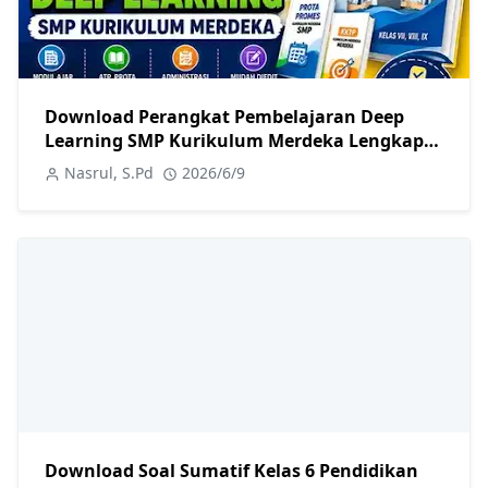
Download Perangkat Pembelajaran Deep
Learning SMP Kurikulum Merdeka Lengkap
Kelas VII, VIII, dan IX Terbaru 2026
Nasrul, S.Pd
2026/6/9
Download Soal Sumatif Kelas 6 Pendidikan