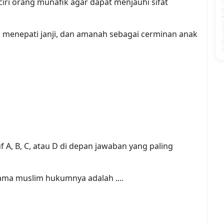
-ciri orang munafik agar dapat menjauhi sifat
r, menepati janji, dan amanah sebagai cerminan anak
uf A, B, C, atau D di depan jawaban yang paling
ma muslim hukumnya adalah ....