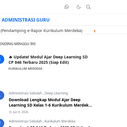
ADMINISTRASI GURU
ping e-Rapor Kurikulum Merdeka)
🔥 Contoh Soal Uji Kompeten
ENDING MINGGU INI
🔥 Update! Modul Ajar Deep Learning SD
CP 046 Terbaru 2025 (Siap Edit)
KURIKULUM MERDEKA
Administrasi Sekolah
,
Deep Learning
1
Download Lengkap Modul Ajar Deep
Learning SD Kelas 1-6 Kurikulum Merdeka
CP 046 Terbaru 2025
Jan 9, 2026
Administrasi Sekolah
,
Kurikulum Merdeka
2