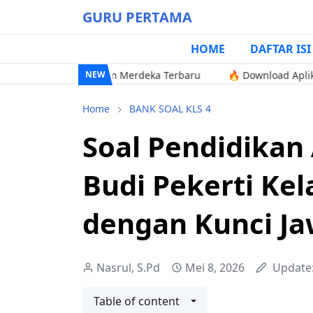
GURU PERTAMA
HOME
DAFTAR ISI
2 SD Kurikulum Merdeka Terbaru
🔥 Download Aplikasi Excel 
NEW
Home
BANK SOAL KLS 4
Soal Pendidikan
Budi Pekerti Kel
dengan Kunci J
Nasrul, S.Pd
Mei 8, 2026
Update
Table of content