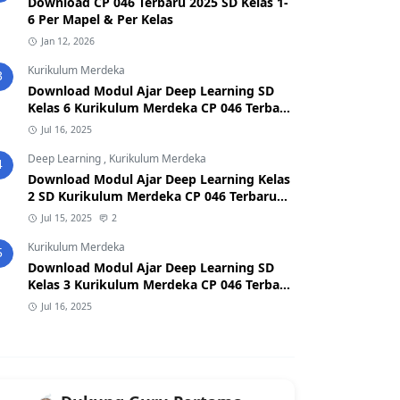
Download CP 046 Terbaru 2025 SD Kelas 1-
6 Per Mapel & Per Kelas
Jan 12, 2026
Kurikulum Merdeka
3
Download Modul Ajar Deep Learning SD
Kelas 6 Kurikulum Merdeka CP 046 Terbaru
2025
Jul 16, 2025
Deep Learning
,
Kurikulum Merdeka
4
Download Modul Ajar Deep Learning Kelas
2 SD Kurikulum Merdeka CP 046 Terbaru
2026/2027 (Format Word & PDF)
Jul 15, 2025
2
Kurikulum Merdeka
5
Download Modul Ajar Deep Learning SD
Kelas 3 Kurikulum Merdeka CP 046 Terbaru
2025
Jul 16, 2025