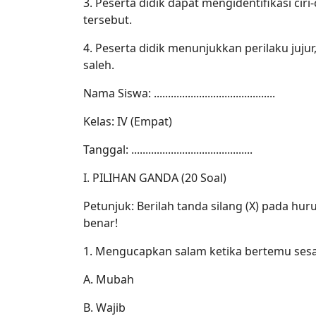
3. Peserta didik dapat mengidentifikasi ciri
tersebut.
4. Peserta didik menunjukkan perilaku juju
saleh.
Nama Siswa: ...........................................
Kelas: IV (Empat)
Tanggal: ...........................................
I. PILIHAN GANDA (20 Soal)
Petunjuk: Berilah tanda silang (X) pada hur
benar!
1. Mengucapkan salam ketika bertemu sesa
A. Mubah
B. Wajib