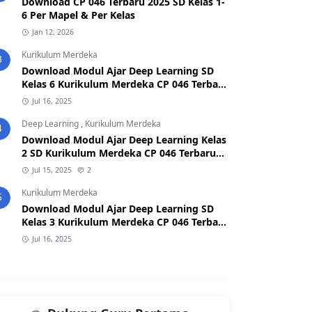
Download CP 046 Terbaru 2025 SD Kelas 1-
6 Per Mapel & Per Kelas
Jan 12, 2026
Kurikulum Merdeka
3
Download Modul Ajar Deep Learning SD
Kelas 6 Kurikulum Merdeka CP 046 Terbaru
2025
Jul 16, 2025
Deep Learning
,
Kurikulum Merdeka
4
Download Modul Ajar Deep Learning Kelas
2 SD Kurikulum Merdeka CP 046 Terbaru
2026/2027 (Format Word & PDF)
Jul 15, 2025
2
Kurikulum Merdeka
5
Download Modul Ajar Deep Learning SD
Kelas 3 Kurikulum Merdeka CP 046 Terbaru
2025
Jul 16, 2025