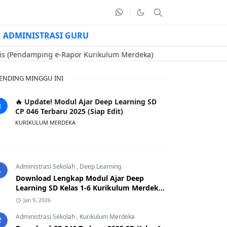
ADMINISTRASI GURU
mping e-Rapor Kurikulum Merdeka)
🔥 Contoh Soal Uji Kompete
ENDING MINGGU INI
🔥 Update! Modul Ajar Deep Learning SD
CP 046 Terbaru 2025 (Siap Edit)
KURIKULUM MERDEKA
Administrasi Sekolah
,
Deep Learning
1
Download Lengkap Modul Ajar Deep
Learning SD Kelas 1-6 Kurikulum Merdeka
CP 046 Terbaru 2025
Jan 9, 2026
Administrasi Sekolah
,
Kurikulum Merdeka
2