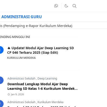
ADMINISTRASI GURU
mping e-Rapor Kurikulum Merdeka)
🔥 Contoh Soal Uji Kompete
ENDING MINGGU INI
🔥 Update! Modul Ajar Deep Learning SD
CP 046 Terbaru 2025 (Siap Edit)
KURIKULUM MERDEKA
Administrasi Sekolah
,
Deep Learning
1
Download Lengkap Modul Ajar Deep
Learning SD Kelas 1-6 Kurikulum Merdeka
CP 046 Terbaru 2025
Jan 9, 2026
Administrasi Sekolah
,
Kurikulum Merdeka
2