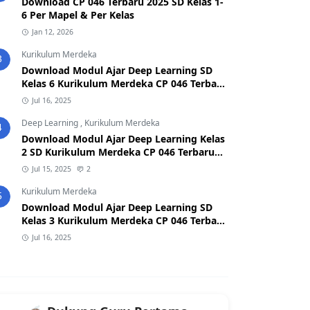
Download CP 046 Terbaru 2025 SD Kelas 1-
6 Per Mapel & Per Kelas
Jan 12, 2026
Kurikulum Merdeka
3
Download Modul Ajar Deep Learning SD
Kelas 6 Kurikulum Merdeka CP 046 Terbaru
2025
Jul 16, 2025
Deep Learning
,
Kurikulum Merdeka
4
Download Modul Ajar Deep Learning Kelas
2 SD Kurikulum Merdeka CP 046 Terbaru
2026/2027 (Format Word & PDF)
Jul 15, 2025
2
Kurikulum Merdeka
5
Download Modul Ajar Deep Learning SD
Kelas 3 Kurikulum Merdeka CP 046 Terbaru
2025
Jul 16, 2025