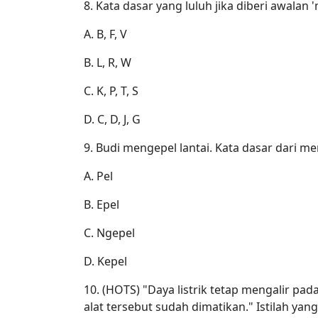
8. Kata dasar yang luluh jika diberi awalan '
A. B, F, V
B. L, R, W
C. K, P, T, S
D. C, D, J, G
9. Budi mengepel lantai. Kata dasar dari men
A. Pel
B. Epel
C. Ngepel
D. Kepel
10. (HOTS) "Daya listrik tetap mengalir pad
alat tersebut sudah dimatikan." Istilah y