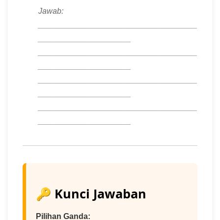
Jawab:
____________________________________
_____________________
____________________________________
_____________________
____________________________________
_____________________
____________________________________
_____________________
🔑 Kunci Jawaban
Pilihan Ganda: