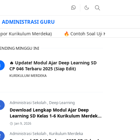
ADMINISTRASI GURU
kulum Merdeka)
🔥 Contoh Soal Uji Kompetensi Kenaikan Jabata
ENDING MINGGU INI
🔥 Update! Modul Ajar Deep Learning SD
CP 046 Terbaru 2025 (Siap Edit)
KURIKULUM MERDEKA
Administrasi Sekolah
,
Deep Learning
1
Download Lengkap Modul Ajar Deep
Learning SD Kelas 1-6 Kurikulum Merdeka
CP 046 Terbaru 2025
Jan 9, 2026
Administrasi Sekolah
,
Kurikulum Merdeka
2