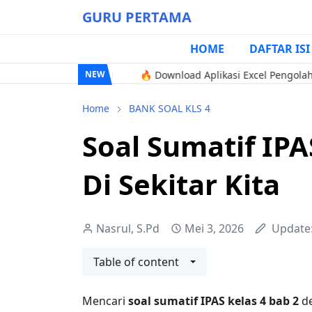
GURU PERTAMA
HOME
DAFTAR ISI
rdeka Terbaru
🔥 Download Aplikasi Excel Pengolah Nilai TP,
NEW
Home
BANK SOAL KLS 4
Soal Sumatif IPA
Di Sekitar Kita
Nasrul, S.Pd
Mei 3, 2026
Update
Table of content
Mencari
soal sumatif IPAS kelas 4 bab 2
de