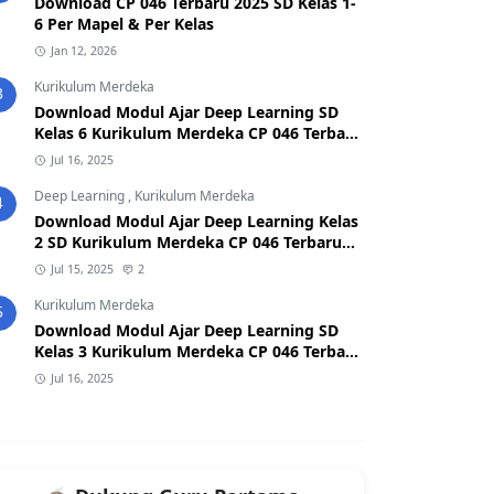
Download CP 046 Terbaru 2025 SD Kelas 1-
6 Per Mapel & Per Kelas
Jan 12, 2026
Kurikulum Merdeka
3
Download Modul Ajar Deep Learning SD
Kelas 6 Kurikulum Merdeka CP 046 Terbaru
2025
Jul 16, 2025
Deep Learning
,
Kurikulum Merdeka
4
Download Modul Ajar Deep Learning Kelas
2 SD Kurikulum Merdeka CP 046 Terbaru
2026/2027 (Format Word & PDF)
Jul 15, 2025
2
Kurikulum Merdeka
5
Download Modul Ajar Deep Learning SD
Kelas 3 Kurikulum Merdeka CP 046 Terbaru
2025
Jul 16, 2025