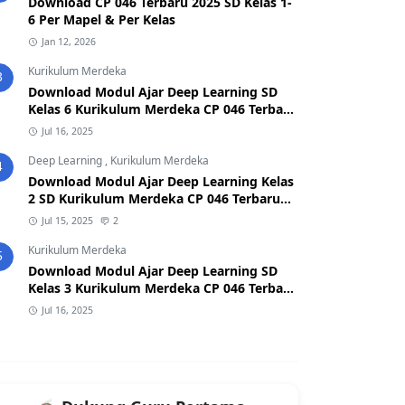
Download CP 046 Terbaru 2025 SD Kelas 1-
6 Per Mapel & Per Kelas
Jan 12, 2026
Kurikulum Merdeka
3
Download Modul Ajar Deep Learning SD
Kelas 6 Kurikulum Merdeka CP 046 Terbaru
2025
Jul 16, 2025
Deep Learning
,
Kurikulum Merdeka
4
Download Modul Ajar Deep Learning Kelas
2 SD Kurikulum Merdeka CP 046 Terbaru
2026/2027 (Format Word & PDF)
Jul 15, 2025
2
Kurikulum Merdeka
5
Download Modul Ajar Deep Learning SD
Kelas 3 Kurikulum Merdeka CP 046 Terbaru
2025
Jul 16, 2025