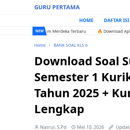
GURU PERTAMA
HOME
DAFTAR ISI
 2 SD Kurikulum Merdeka Terbaru
🔥 Download Aplikasi Excel
NEW
Home
BANK SOAL KLS 6
Download Soal S
Semester 1 Kur
Tahun 2025 + Ku
Lengkap
Nasrul, S.Pd
Mei 10, 2026
Updat