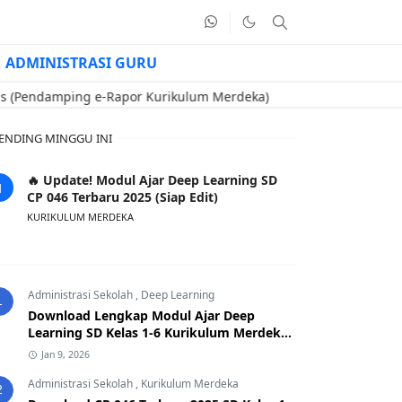
ADMINISTRASI GURU
mping e-Rapor Kurikulum Merdeka)
🔥 Contoh Soal Uji Kompeten
ENDING MINGGU INI
🔥 Update! Modul Ajar Deep Learning SD
CP 046 Terbaru 2025 (Siap Edit)
KURIKULUM MERDEKA
Administrasi Sekolah
,
Deep Learning
1
Download Lengkap Modul Ajar Deep
Learning SD Kelas 1-6 Kurikulum Merdeka
CP 046 Terbaru 2025
Jan 9, 2026
Administrasi Sekolah
,
Kurikulum Merdeka
2