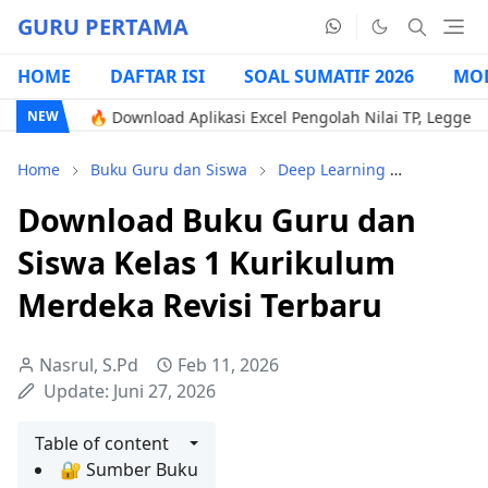
GURU PERTAMA
HOME
DAFTAR ISI
SOAL SUMATIF 2026
MOD
🔥 Download Aplikasi Excel Pengolah Nilai TP, Legger, & Genera
NEW
Home
Buku Guru dan Siswa
Deep Learning
Kurikulu
Download Buku Guru dan
Siswa Kelas 1 Kurikulum
Merdeka Revisi Terbaru
Nasrul, S.Pd
Feb 11, 2026
Update:
Juni 27, 2026
Table of content
🔐 Sumber Buku