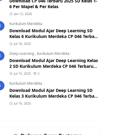
Download CP 046 Terbaru 2025 SD Kelas 1-
6 Per Mapel & Per Kelas
Jan 12, 2026
Kurikulum Merdeka
3
Download Modul Ajar Deep Learning SD
Kelas 6 Kurikulum Merdeka CP 046 Terbaru
2025
Jul 16, 2025
Deep Learning
,
Kurikulum Merdeka
4
Download Modul Ajar Deep Learning Kelas
2 SD Kurikulum Merdeka CP 046 Terbaru
2026/2027 (Format Word & PDF)
Jul 15, 2025
2
Kurikulum Merdeka
5
Download Modul Ajar Deep Learning SD
Kelas 3 Kurikulum Merdeka CP 046 Terbaru
2025
Jul 16, 2025