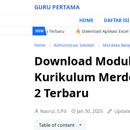
GURU PERTAMA
HOME
DAFTAR ISI
kulum Merdeka Terbaru
🔥 Download Aplikasi Excel Pengolah N
NEW
Home
Administrasi Sekolah
Merdeka Bela
Download Modul 
Kurikulum Merd
2 Terbaru
Nasrul, S.Pd
Jan 30, 2025
Updat
Table of content