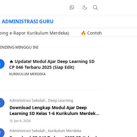
ADMINISTRASI GURU
por Kurikulum Merdeka)
🔥 Contoh Soal Uji Kompetensi Kenaika
ENDING MINGGU INI
🔥 Update! Modul Ajar Deep Learning SD
CP 046 Terbaru 2025 (Siap Edit)
KURIKULUM MERDEKA
Administrasi Sekolah
,
Deep Learning
1
Download Lengkap Modul Ajar Deep
Learning SD Kelas 1-6 Kurikulum Merdeka
CP 046 Terbaru 2025
Jan 9, 2026
Administrasi Sekolah
,
Kurikulum Merdeka
2