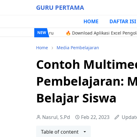
GURU PERTAMA
HOME
DAFTAR ISI
erdeka Terbaru
🔥 Download Aplikasi Excel Pengolah Nilai T
NEW
Home
Media Pembelajaran
Contoh Multimed
Pembelajaran: 
Belajar Siswa
Nasrul, S.Pd
Feb 22, 2023
Updat
Table of content