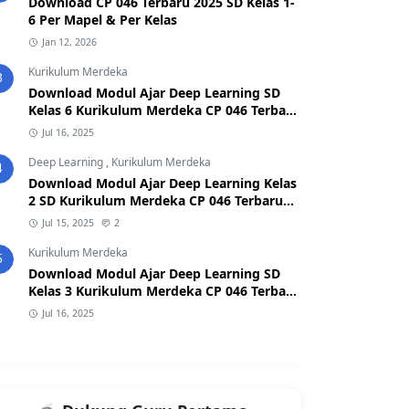
Download CP 046 Terbaru 2025 SD Kelas 1-
6 Per Mapel & Per Kelas
Jan 12, 2026
Kurikulum Merdeka
3
Download Modul Ajar Deep Learning SD
Kelas 6 Kurikulum Merdeka CP 046 Terbaru
2025
Jul 16, 2025
Deep Learning
,
Kurikulum Merdeka
4
Download Modul Ajar Deep Learning Kelas
2 SD Kurikulum Merdeka CP 046 Terbaru
2026/2027 (Format Word & PDF)
Jul 15, 2025
2
Kurikulum Merdeka
5
Download Modul Ajar Deep Learning SD
Kelas 3 Kurikulum Merdeka CP 046 Terbaru
2025
Jul 16, 2025