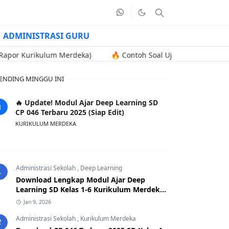
ADMINISTRASI GURU
ikulum Merdeka)
🔥 Contoh Soal Uji Kompetensi Kenaikan Jabat
ENDING MINGGU INI
🔥 Update! Modul Ajar Deep Learning SD
CP 046 Terbaru 2025 (Siap Edit)
KURIKULUM MERDEKA
Administrasi Sekolah
,
Deep Learning
1
Download Lengkap Modul Ajar Deep
Learning SD Kelas 1-6 Kurikulum Merdeka
CP 046 Terbaru 2025
Jan 9, 2026
Administrasi Sekolah
,
Kurikulum Merdeka
2