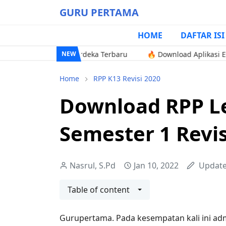
GURU PERTAMA
HOME
DAFTAR ISI
Kurikulum Merdeka Terbaru
🔥 Download Aplikasi Excel Pengol
NEW
Home
RPP K13 Revisi 2020
Download RPP Le
Semester 1 Revis
Nasrul, S.Pd
Jan 10, 2022
Updat
Table of content
Gurupertama. Pada kesempatan kali ini a