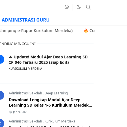
ADMINISTRASI GURU
e-Rapor Kurikulum Merdeka)
🔥 Contoh Soal Uji Kompetensi Ken
ENDING MINGGU INI
🔥 Update! Modul Ajar Deep Learning SD
CP 046 Terbaru 2025 (Siap Edit)
KURIKULUM MERDEKA
Administrasi Sekolah
,
Deep Learning
1
Download Lengkap Modul Ajar Deep
Learning SD Kelas 1-6 Kurikulum Merdeka
CP 046 Terbaru 2025
Jan 9, 2026
Administrasi Sekolah
,
Kurikulum Merdeka
2