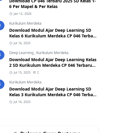
Download CP 046 Terbaru 2025 SD Kelas 1-
6 Per Mapel & Per Kelas
Jan 12, 2026
Kurikulum Merdeka
3
Download Modul Ajar Deep Learning SD
Kelas 6 Kurikulum Merdeka CP 046 Terbaru
2025
Jul 16, 2025
Deep Learning
,
Kurikulum Merdeka
4
Download Modul Ajar Deep Learning Kelas
2 SD Kurikulum Merdeka CP 046 Terbaru
2026/2027 (Format Word & PDF)
Jul 15, 2025
2
Kurikulum Merdeka
5
Download Modul Ajar Deep Learning SD
Kelas 3 Kurikulum Merdeka CP 046 Terbaru
2025
Jul 16, 2025