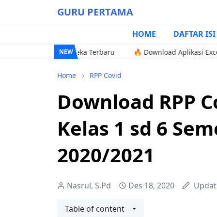
GURU PERTAMA
HOME
DAFTAR ISI
rikulum Merdeka Terbaru
🔥 Download Aplikasi Excel Pengola
NEW
Home
RPP Covid
Download RPP Co
Kelas 1 sd 6 Sem
2020/2021
Nasrul, S.Pd
Des 18, 2020
Updat
Table of content