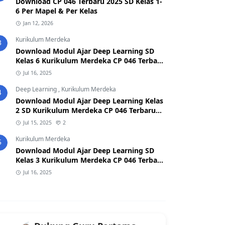
Download CP 046 Terbaru 2025 SD Kelas 1-
6 Per Mapel & Per Kelas
Jan 12, 2026
Kurikulum Merdeka
3
Download Modul Ajar Deep Learning SD
Kelas 6 Kurikulum Merdeka CP 046 Terbaru
2025
Jul 16, 2025
Deep Learning
,
Kurikulum Merdeka
4
Download Modul Ajar Deep Learning Kelas
2 SD Kurikulum Merdeka CP 046 Terbaru
2026/2027 (Format Word & PDF)
Jul 15, 2025
2
Kurikulum Merdeka
5
Download Modul Ajar Deep Learning SD
Kelas 3 Kurikulum Merdeka CP 046 Terbaru
2025
Jul 16, 2025