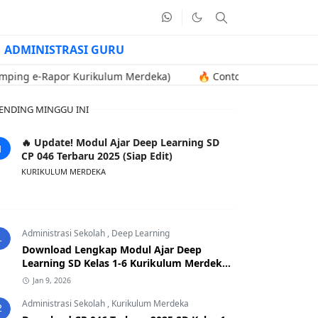
ADMINISTRASI GURU
Rapor Kurikulum Merdeka)
🔥 Contoh Soal Uji Kompetensi Kenai
ENDING MINGGU INI
🔥 Update! Modul Ajar Deep Learning SD
CP 046 Terbaru 2025 (Siap Edit)
KURIKULUM MERDEKA
Administrasi Sekolah
,
Deep Learning
1
Download Lengkap Modul Ajar Deep
Learning SD Kelas 1-6 Kurikulum Merdeka
CP 046 Terbaru 2025
Jan 9, 2026
Administrasi Sekolah
,
Kurikulum Merdeka
2