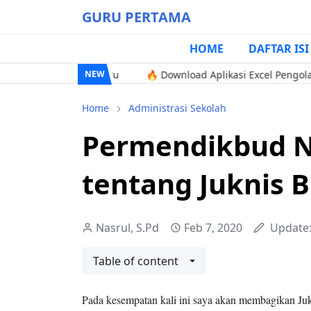
GURU PERTAMA
HOME
DAFTAR ISI
erdeka Terbaru
🔥 Download Aplikasi Excel Pengolah Nilai TP
NEW
Home
Administrasi Sekolah
Permendikbud N
tentang Juknis 
Nasrul, S.Pd
Feb 7, 2020
Update
Table of content
Pada kesempatan kali ini saya akan membagikan