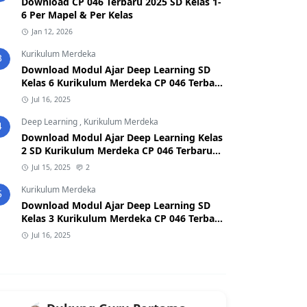
Download CP 046 Terbaru 2025 SD Kelas 1-
6 Per Mapel & Per Kelas
Jan 12, 2026
Kurikulum Merdeka
3
Download Modul Ajar Deep Learning SD
Kelas 6 Kurikulum Merdeka CP 046 Terbaru
2025
Jul 16, 2025
Deep Learning
,
Kurikulum Merdeka
4
Download Modul Ajar Deep Learning Kelas
2 SD Kurikulum Merdeka CP 046 Terbaru
2026/2027 (Format Word & PDF)
Jul 15, 2025
2
Kurikulum Merdeka
5
Download Modul Ajar Deep Learning SD
Kelas 3 Kurikulum Merdeka CP 046 Terbaru
2025
Jul 16, 2025