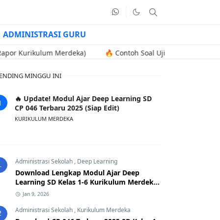
ADMINISTRASI GURU
kulum Merdeka)
🔥 Contoh Soal Uji Kompetensi Kenaikan Jabat
ENDING MINGGU INI
🔥 Update! Modul Ajar Deep Learning SD
CP 046 Terbaru 2025 (Siap Edit)
KURIKULUM MERDEKA
Administrasi Sekolah
,
Deep Learning
1
Download Lengkap Modul Ajar Deep
Learning SD Kelas 1-6 Kurikulum Merdeka
CP 046 Terbaru 2025
Jan 9, 2026
Administrasi Sekolah
,
Kurikulum Merdeka
2